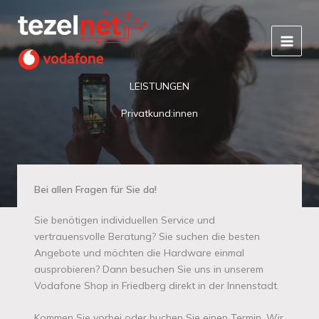
Zum
Inhalt
springen
LEISTUNGEN
Privatkund:innen
Bei allen Fragen für Sie da!
Sie benötigen individuellen Service und
vertrauensvolle Beratung? Sie suchen die besten
Angebote und möchten die Hardware einmal
ausprobieren? Dann besuchen Sie uns in unserem
Vodafone Shop in Friedberg direkt in der Innenstadt.
Kommen Sie vorbei oder buchen Sie einen Termin. Wir