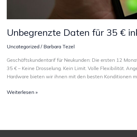
Unbegrenzte Daten für 35 € ink
Uncategorized
/
Barbara Tezel
Geschäftskundentarif für Neukunden: Die ersten 12 Monat
35 € – Keine Drosselung. Kein Limit. Volle Flexibilität. An
Hardware bieten wir ihnen mit den besten Konditionen m
Unbegrenzte
Weiterlesen »
Daten
für
35
€
inkl.