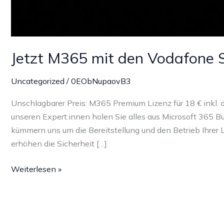
Jetzt M365 mit den Vodafone S
Uncategorized
/
0EObNupaovB3
Unschlagbarer Preis: M365 Premium Lizenz für 18 € inkl. de
unseren Expert:innen holen Sie alles aus Microsoft 365 Bus
kümmern uns um die Bereitstellung und den Betrieb Ihrer L
erhöhen die Sicherheit […]
Jetzt
Weiterlesen »
M365
mit
den
Vodafone